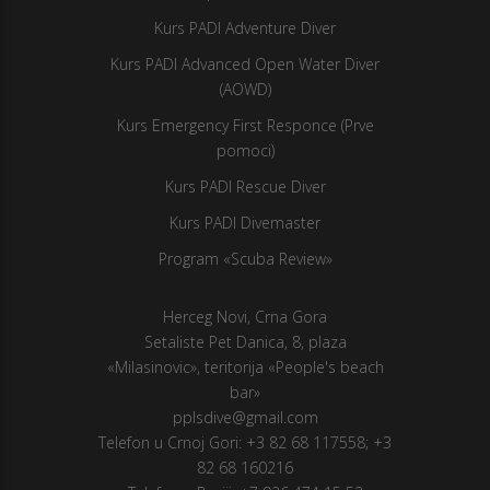
Kurs PADI Adventure Diver
Kurs PADI Advanced Open Water Diver
(AOWD)
Kurs Emergency First Responce (Prve
pomoci)
Kurs PADI Rescue Diver
Kurs PADI Divemaster
Program «Scuba Review»
Herceg Novi, Crna Gora
Setaliste Pet Danica, 8, plaza
«Milasinovic», teritorija «People's beach
bar»
pplsdive@gmail.com
Telefon u Crnoj Gori:
+3 82 68 117558
;
+3
82 68 160216