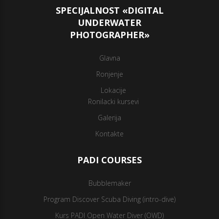
SPECIJALNOST «DIGITAL
UNDERWATER
PHOTOGRAPHER»
Glavna
Ronjenje
Lokacije
Ronilacki kursevi
Galerija
Kontakte
PADI COURSES
Bubblemaker
Program Discover Scuba Diving (intro-dive)
Kurs PADI Open Water Diver (OWD)