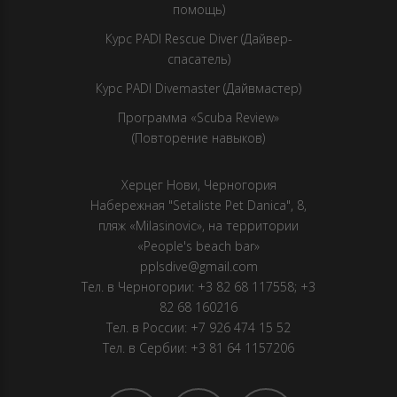
помощь)
Курс PADI Rescue Diver (Дайвер-
спасатель)
Курс PADI Divemaster (Дайвмастер)
Программа «Scuba Review»
(Повторение навыков)
Херцег Нови, Черногория
Набережная "Setaliste Pet Danica", 8,
пляж «Milasinovic», на территории
«People's beach bar»
pplsdive@gmail.com
Тел. в Черногории:
+3 82 68 117558
;
+3
82 68 160216
Тел. в России:
+7 926 474 15 52
Тел. в Сербии:
+3 81 64 1157206