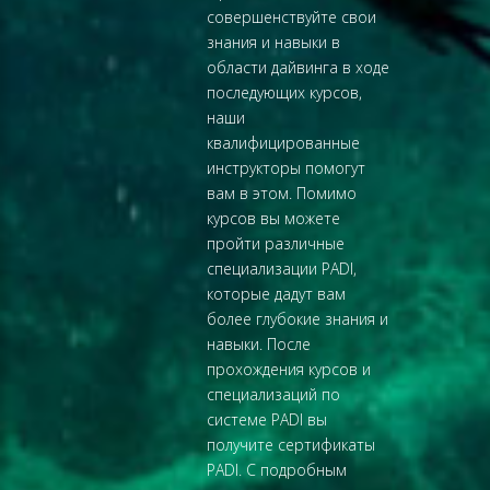
совершенствуйте свои
знания и навыки в
области дайвинга в ходе
последующих курсов,
наши
квалифицированные
инструкторы помогут
вам в этом. Помимо
курсов вы можете
пройти различные
специализации PADI,
которые дадут вам
более глубокие знания и
навыки. После
прохождения курсов и
специализаций по
системе PADI вы
получите сертификаты
PADI. С подробным