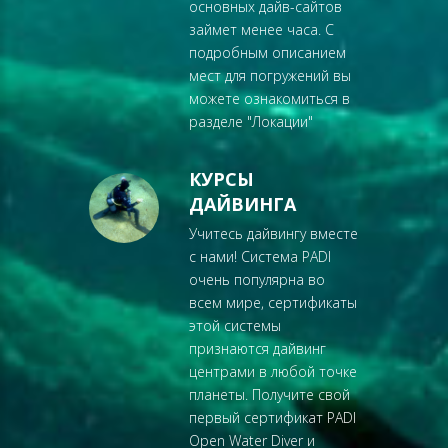
основных дайв-сайтов
займет менее часа. С
подробным описанием
мест для погружений вы
можете ознакомиться в
разделе "
Локации
"
КУРСЫ
ДАЙВИНГА
Учитесь дайвингу вместе
с нами! Система PADI
очень популярна во
всем мире, сертификаты
этой системы
признаются дайвинг
центрами в любой точке
планеты. Получите свой
первый сертификат PADI
Open Water Diver и