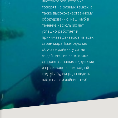
инструкторов, которые
гроты,
говорят на разных языках, а
шой глубине,
также высококачественному
лобстеров и
оборудованию, наш клуб в
течение нескольких лет
успешно работает и
принимает дайверов из всех
стран мира. Ежегодно мы
обучаем дайвингу сотни
людей, многие из которых
становятся нашими друзьями
и приезжают к нам каждый
год. Мы будем рады видеть
вас в нашем дайвинг клубе!