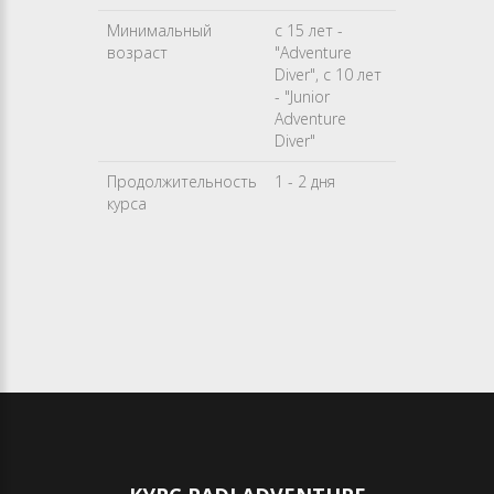
Минимальный
с 15 лет -
возраст
"Adventure
Diver", с 10 лет
- "Junior
Adventure
Diver"
Продолжительность
1 - 2 дня
курса