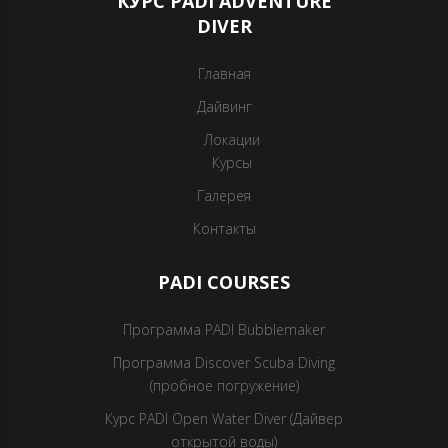
КУРС PADI ADVENTURE
DIVER
Главная
Дайвинг
Локации
Курсы
Галерея
Контакты
PADI COURSES
Программа PADI Bubblemaker
Программа Discover Scuba Diving
(пробное погружение)
Курс PADI Open Water Diver (Дайвер
открытой воды)