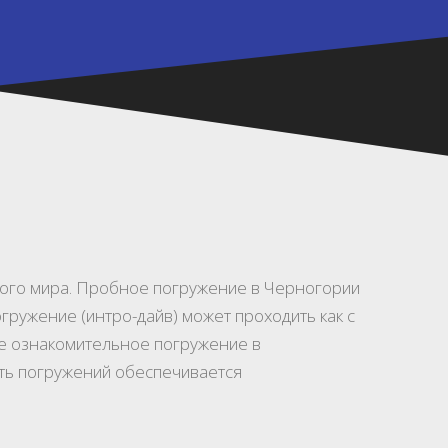
дного мира. Пробное погружение в Черногории
гружение (интро-дайв) может проходить как с
ое ознакомительное погружение в
сть погружений обеспечивается