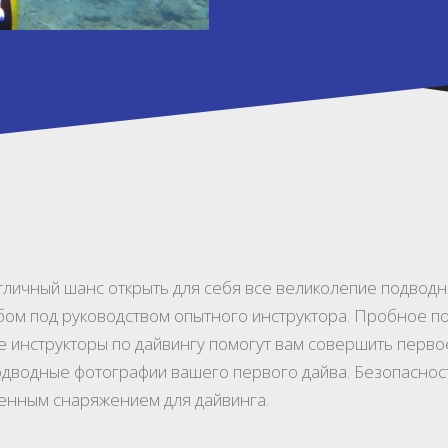
 отличный шанс открыть для себя все великолепие подво
бом под руководством опытного инструктора. Пробное по
ые инструкторы по дайвингу помогут вам совершить перв
подводные фотографии вашего первого дайва. Безопасно
енным снаряжением для дайвинга.