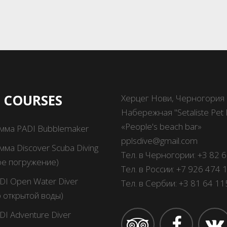
I COURSES
Херцег Нови, Черногория
Набережная "Setaliste Pet D
«People's beach bar»
мма PADI Bubblemaker
pplsdive@gmail.com
ма Discover Scuba Diving
Тел. в Черногории:
+3 82 
ое погружение)
Тел. в России:
+7 926 474 
DI Open Water Diver
Тел. в Сербии:
+3 81 64 1
 открытой воды)
DI Adventure Diver