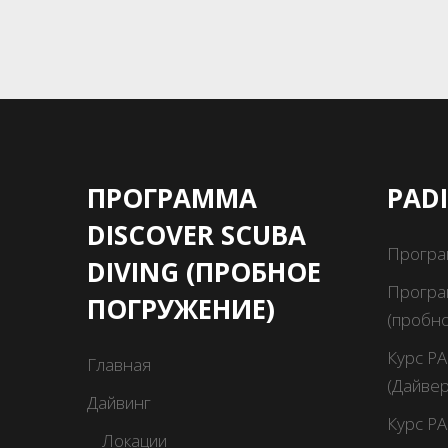
ПРОГРАММА
PAD
DISCOVER SCUBA
Програ
DIVING (ПРОБНОЕ
Програм
ПОГРУЖЕНИЕ)
(пробн
Курс PA
Главная
(Дайвер
Дайвинг
Курс PA
Локации