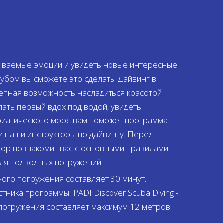
ываемые эмоции и увидеть новые интересные
убом вы сможете это сделать! Дайвинг в
епная возможность насладиться красотой
ать первый вдох под водой, увидеть
риатического моря вам поможет программа
g и наши инструкторы по дайвингу. Перед
ор познакомит вас с основными правилами
для подводных погружений.
го погружения составляет 30 минут.
ника программы PADI Discover Scuba Diving -
 погружения составляет максимум 12 метров.