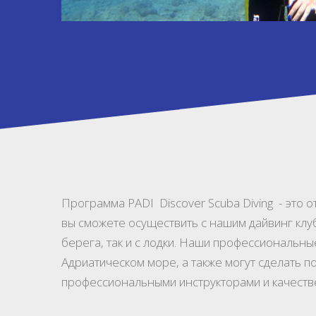
Программа PADI Discover Scuba Diving - это
вы сможете осуществить с нашим дайвинг клу
берега, так и с лодки. Наши профессиональн
Адриатическом море, а также могут сделать 
профессиональными инструкторами и качеств