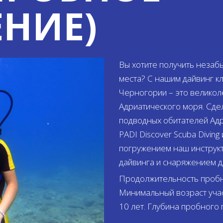
НИЕ)
Вы хотите получить незаб
места? С нашим дайвинг кл
Черногории – это великол
Адриатического моря. Сдел
подводных обитателей Ад
PADI Discover Scuba Divin
погружением наш инструкт
дайвинга и снаряжением 
Продолжительность пробно
Минимальный возраст участ
10 лет. Глубина пробного