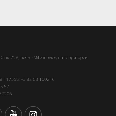
anica", 8, пляж «Milasinovic», на территории
68 117558
;
+3 82 68 160216
15 52
157206