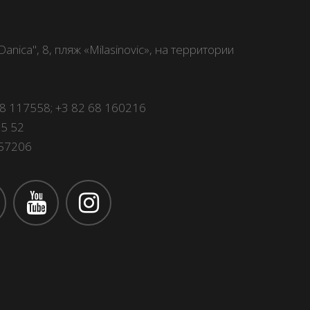
anica", 8, пляж «Milasinovic», на территории
68 117558
;
+3 82 68 160216
15 52
157206