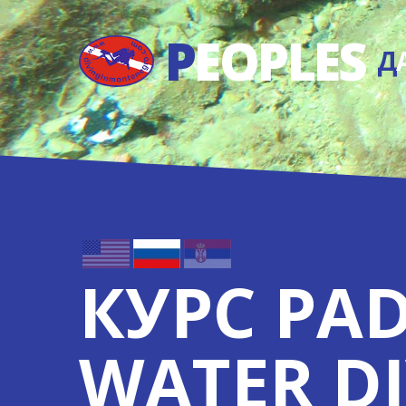
P
EOPLES
Д
КУРС PA
WATER D