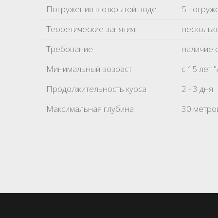
Погружения в открытой воде
5 погруж
Теоретические занятия
нескольк
Требование
наличие с
Минимальный возраст
с 15 лет 
Продолжительность курса
2 - 3 дня
Максимальная глубина
30 метро