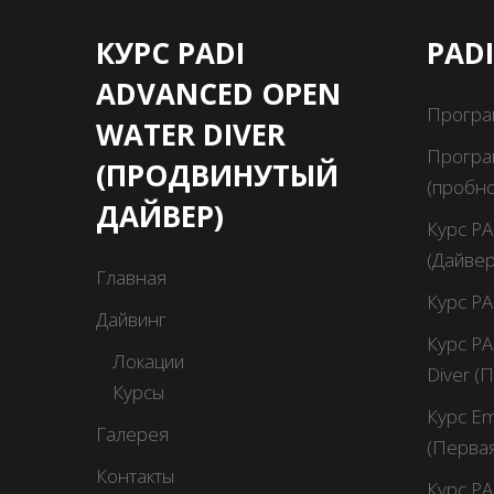
КУРС PADI
PAD
ADVANCED OPEN
Програ
WATER DIVER
Програм
(ПРОДВИНУТЫЙ
(пробн
ДАЙВЕР)
Курс PA
(Дайвер
Главная
Курс PA
Дайвинг
Курс PA
Локации
Diver (
Курсы
Курс Em
Галерея
(Перва
Контакты
Курс PA