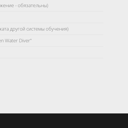
жение - обязательны)
ката другой системы обучения)
en Water Diver"