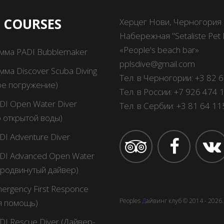
I COURSES
Херцег Нови, Черногория
Набережная "Setaliste Pet D
«People's beach bar»
мма PADI Bubblemaker
pplsdive@gmail.com
ма Discover Scuba Diving
Тел. в Черногории:
+3 82 
ое погружение)
Тел. в России:
+7 926 474 
DI Open Water Diver
Тел. в Сербии:
+3 81 64 1
 открытой воды)
DI Adventure Diver
DI Advanced Open Water
Продвинутый дайвер)
ergency First Responce
Peoples
Д
айвинг клуб
© 2014 -
2026
.
я помощь)
DI Rescue Diver (Дайвер-