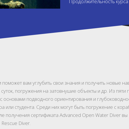
Продолжительность курса 2
 поможет вам углубить свои знания и получить новые нав
суток, погружения на затовнушие объекты и др. Из пяти 
е с основами подводного ориентирования и глубоководно
ра или студента. Среди них могут быть погружение с ко
сле получения сертификата Advanced Open Water Diver в
Rescue Diver.