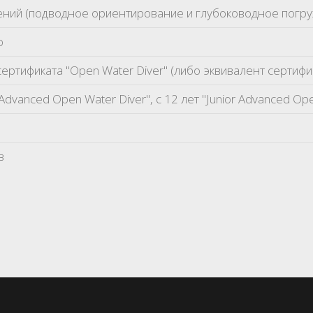
ений (подводное ориентирование и глубоководное погру
о
ертификата "Open Water Diver" (либо эквивалент сертифи
"Advanced Open Water Diver", с 12 лет "Junior Advanced Op
в