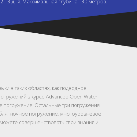
 - 3 дня. Максимальная глубина - 30 метров.
ыки в таких областях, как подводное
погружений в курсе Advanced Open Water
е погружение. Остальные три погружения
рабля, ночное погружение, многоуровневое
ы можете совершенствовать свои знания и